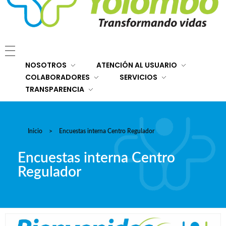
E.S.E. Hospital San Rafael Yolombó (Ant)
Brindamos servicios de salud de primer y segundo nivel de atención regional en el Nordeste Antioqueño, con responsabilidad social, sostenibilidad económica y criterios de calidad.
NOSOTROS
ATENCIÓN AL USUARIO
COLABORADORES
SERVICIOS
TRANSPARENCIA
Inicio
>
Encuestas interna Centro Regulador
Encuestas interna Centro
Regulador