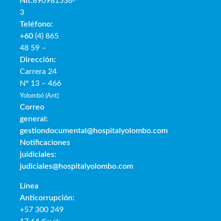
Nit:
890981536-
3
Teléfono:
+60
(4) 865
48 59 –
Dirección:
Carrera 24
Nº 13 – 466
Yolombó (Ant)
Correo
general:
gestiondocumental@hospitalyolombo.com
Notificaciones
juidiciales:
judiciales@hospitalyolombo.com
Línea
Anticorrupción:
+57 300 249