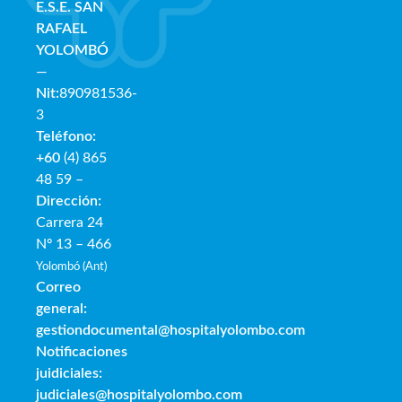
E.S.E. SAN
RAFAE
L
YOLOMBÓ
—
Nit:
890981536-
3
Teléfono:
+60
(4) 865
48 59 –
Dirección:
Carrera 24
Nº 13 – 466
Yolombó (Ant)
Correo
general:
gestiondocumental@hospitalyolombo.com
Notificaciones
juidiciales:
judiciales@hospitalyolombo.com