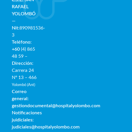
RAFAE
L
YOLOMBÓ
—
Nit:
890981536-
3
Teléfono:
+60
(4) 865
48 59 –
Dirección:
Carrera 24
Nº 13 – 466
Yolombó (Ant)
Correo
general:
gestiondocumental@hospitalyolombo.com
Notificaciones
juidiciales:
judiciales@hospitalyolombo.com