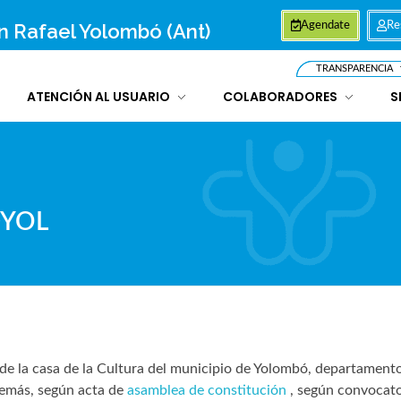
an Rafael Yolombó (Ant)
Agendate
Re
TRANSPARENCIA
ATENCIÓN AL USUARIO
COLABORADORES
S
DYOL
o de la casa de la Cultura del municipio de Yolombó, departament
 demás, según acta de
asamblea de constitución
, según convocato