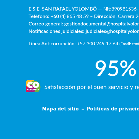
E.S.E. SAN RAFAE
L YOLOMBÓ
—
Nit:
890981536-
Teléfono: +60
(4) 865 48 59 –
Dirección:
Carrera 2
Correo general:
gestiondocumental@hospitalyol
Notificaciones juidiciales:
judiciales@hospitalyol
Línea Anticorrupción:
+57 300 249 17 64
(
Email: co
95
%
Satisfacción por el buen servicio y 
Mapa del sitio
–
Políticas de privac