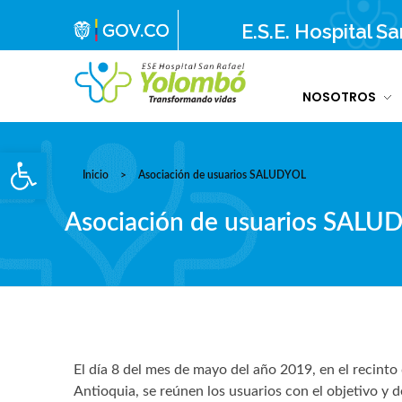
E.S.E. Hospital S
NOSOTROS
E.S.E. Hospital San Rafael Yolombó (Ant)
Brindamos servicios de salud de primer y segundo nivel de atención regional en el Nordeste Antioqueño, con responsabilidad social, sostenibilidad económica y criterios de calidad.
Abrir barra de herramientas
Inicio
>
Asociación de usuarios SALUDYOL
Asociación de usuarios SALU
El día 8 del mes de mayo del año 2019, en el recint
Antioquia, se reúnen los usuarios con el objetivo y