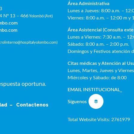
Área Administrativa
3
Lunes a Jueves: 8:00 a.m. – 12:
4 Nº 13 – 466
Yolombó (Ant)
Viernes: 8:00 a.m. – 12:00 m y 
ombo.com
Área Asistencial (Consulta exte
ombo.com
Lunes a Viernes: 7:30 a.m. – 12
ntrolinterno@hospitalyolombo.com
)
Sábado: 8:00 a.m. – 2:00 p.m.
Domingos y Festivos atención 
Citas médicas y Atención al Us
Lunes, Martes, Jueves y Viernes
Miércoles y Sábado: de 8:00
respuesta oportuna.
EMAIL INSTITUCIONAL
_
Síguenos
idad –
Contactenos
Total Website Visits: 2761979