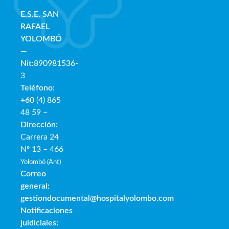
E.S.E. SAN
RAFAE
L
YOLOMBÓ
—
Nit:
890981536-
3
Teléfono:
+60
(4) 865
48 59 –
Dirección:
Carrera 24
Nº 13 – 466
Yolombó (Ant)
Correo
general:
gestiondocumental@hospitalyolombo.com
Notificaciones
juidiciales: