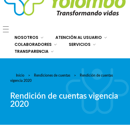
E.S.E. Hospital San Rafael Yolombó (Ant)
Brindamos servicios de salud de primer y segundo nivel de atención regional en el Nordeste Antioqueño, con responsabilidad social, sostenibilidad económica y criterios de calidad.
NOSOTROS
ATENCIÓN AL USUARIO
COLABORADORES
SERVICIOS
TRANSPARENCIA
Inicio
>
Rendiciones de cuentas
>
Rendición de cuentas
vigencia 2020
Rendición de cuentas vigencia
2020