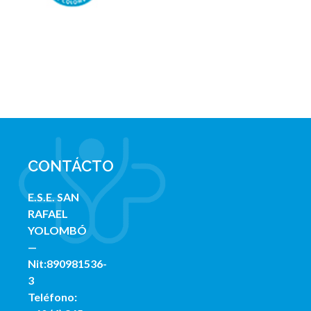
CONTÁCTO
E.S.E. SAN
RAFAE
L
YOLOMBÓ
—
Nit:
890981536-
3
Teléfono: