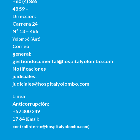
+60
(4) 865
48 59 –
Dirección:
Carrera 24
Nº 13 – 466
Yolombó (Ant)
Correo
general:
gestiondocumental@hospitalyolombo.com
Notificaciones
juidiciales:
judiciales@hospitalyolombo.com
Línea
Anticorrupción:
+57 300 249
17 64
(
Email:
controlinterno@hospitalyolombo.com
)