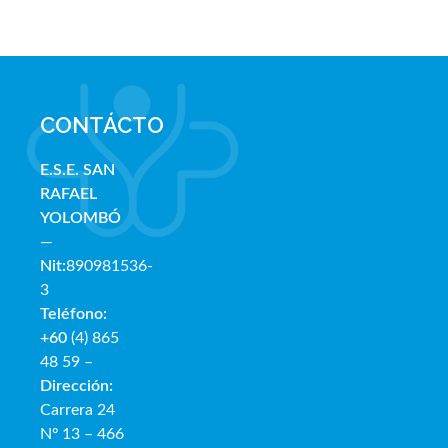
CONTÁCTO
E.S.E. SAN
RAFAE
L
YOLOMBÓ
—
Nit:
890981536-
3
Teléfono:
+60
(4) 865
48 59 –
Dirección:
Carrera 24
Nº 13 – 466