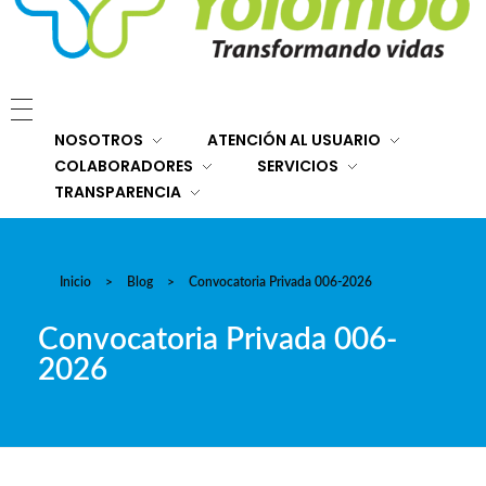
E.S.E. Hospital San Rafael Yolombó (Ant)
Brindamos servicios de salud de primer y segundo nivel de atención regional en el Nordeste Antioqueño, con responsabilidad social, sostenibilidad económica y criterios de calidad.
NOSOTROS
ATENCIÓN AL USUARIO
COLABORADORES
SERVICIOS
TRANSPARENCIA
Inicio
>
Blog
>
Convocatoria Privada 006-2026
Convocatoria Privada 006-
2026