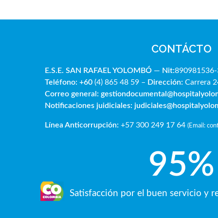
CONTÁCTO
E.S.E. SAN RAFAE
L YOLOMBÓ
—
Nit:
890981536-
Teléfono: +60
(4) 865 48 59 –
Dirección:
Carrera 2
Correo general:
gestiondocumental@hospitalyol
Notificaciones juidiciales:
judiciales@hospitalyol
Línea Anticorrupción:
+57 300 249 17 64
(
Email: co
95
%
Satisfacción por el buen servicio y 