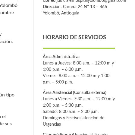
Correo:
judicialeshospitalyolombo@gmail.com
l Yolombó
Dirección:
Carrera 24 Nº 13 – 466
 Nombre
Yolombó, Antioquia
y
HORARIO DE SERVICIOS
mación.
Área Administrativa
Lunes a Jueves: 8:00 a.m. – 12:00 m y
1:00 p.m. – 6:00 p.m.
Viernes: 8:00 a.m. – 12:00 m y 1:00
p.m. – 5:00 p.m.
Área Asistencial (Consulta externa)
gún tipo
Lunes a Viernes: 7:30 a.m. – 12:00 m y
1:00 p.m. – 5:30 p.m.
Sábado: 8:00 a.m. – 2:00 p.m.
 el
Domingos y Festivos atención de
de sus
Urgencias
Citas médicas y Atención al Usuario