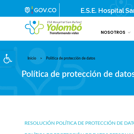
E.S.E. Hospital S
NOSOTROS
E.S.E. Hospital San Rafael Yolombó (Ant)
Brindamos servicios de salud de primer y segundo nivel de atención regional en el Nordeste Antioqueño, con responsabilidad social, sostenibilidad económica y criterios de calidad.
Abrir barra de herramientas
Inicio
>
Política de protección de datos
Política de protección de dato
RESOLUCIÓN POLÍTICA DE PROTECCIÓN DE DA