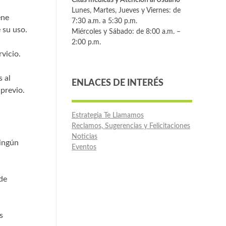
Lunes, Martes, Jueves y Viernes: de
ene
7:30 a.m. a 5:30 p.m.
 su uso.
Miércoles y Sábado: de 8:00 a.m. –
2:00 p.m.
rvicio.
s al
ENLACES DE INTERÉS
 previo.
Estrategia Te Llamamos
Reclamos, Sugerencias y Felicitaciones
Noticias
ningún
Eventos
de
s