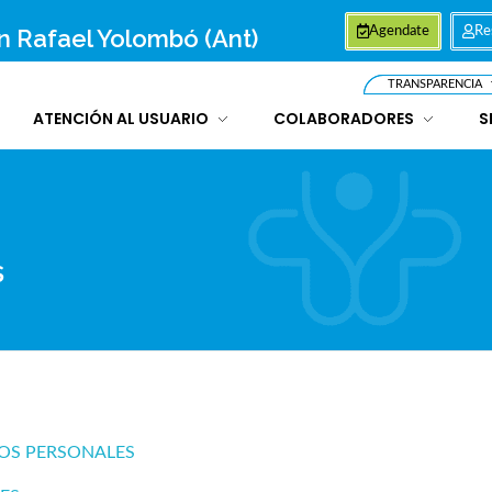
an Rafael Yolombó (Ant)
Agendate
Re
TRANSPARENCIA
ATENCIÓN AL USUARIO
COLABORADORES
S
s
TOS PERSONALES