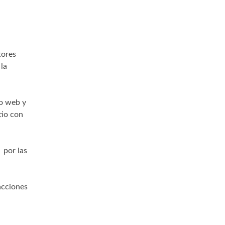
tores
la
io web y
tio con
 por las
acciones