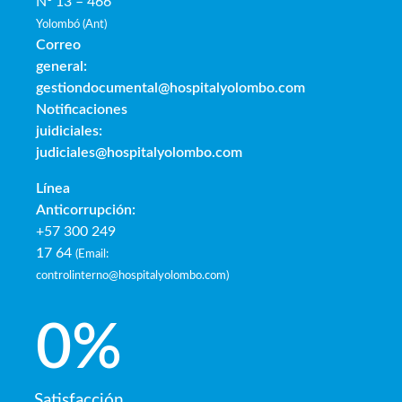
Nº 13 – 466
Yolombó (Ant)
Correo
general:
gestiondocumental@hospitalyolombo.com
Notificaciones
juidiciales:
judiciales@hospitalyolombo.com
Línea
Anticorrupción:
+57 300 249
17 64
(
Email:
controlinterno@hospitalyolombo.com
)
0
%
Satisfacción