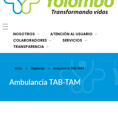
E.S.E. Hospital San Rafael Yolombó (Ant)
Brindamos servicios de salud de primer y segundo nivel de atención regional en el Nordeste Antioqueño, con responsabilidad social, sostenibilidad económica y criterios de calidad.
NOSOTROS
ATENCIÓN AL USUARIO
COLABORADORES
SERVICIOS
TRANSPARENCIA
Inicio
>
Urgencias
>
Ambulancia TAB-TAM
Ambulancia TAB-TAM