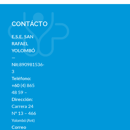
CONTÁCTO
E.S.E. SAN
RAFAE
L
YOLOMBÓ
—
Nit:
890981536-
3
Teléfono:
+60
(4) 865
48 59 –
Dirección:
Carrera 24
Nº 13 – 466
Yolombó (Ant)
Correo