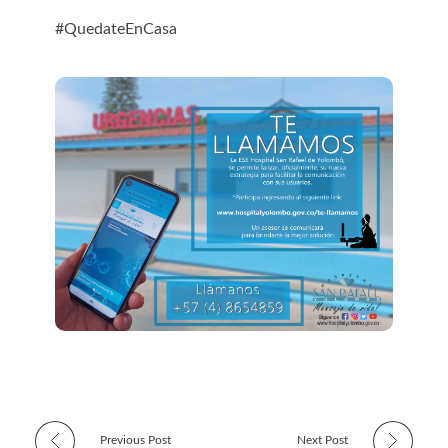
#QuedateEnCasa
Previous Post
Next Post