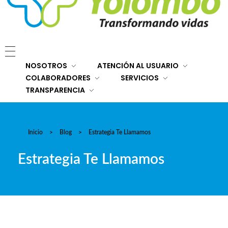
E.S.E. Hospital San Rafael Yolombó (Ant)
Brindamos servicios de salud de primer y segundo nivel de atención regional en el Nordeste Antioqueño, con responsabilidad social, sostenibilidad económica y criterios de calidad.
NOSOTROS
ATENCIÓN AL USUARIO
COLABORADORES
SERVICIOS
TRANSPARENCIA
Inicio
>
Blog
>
Estrategia Te Llamamos
Estrategia Te Llamamos