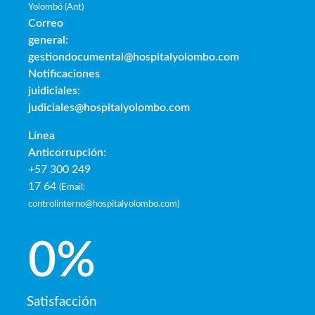
Yolombó (Ant)
Correo
general:
gestiondocumental@hospitalyolombo.com
Notificaciones
juidiciales:
judiciales@hospitalyolombo.com
Línea
Anticorrupción:
+57 300 249
17 64
(
Email:
controlinterno@hospitalyolombo.com
)
0
%
Satisfacción