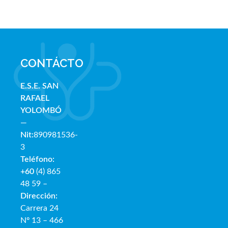
CONTÁCTO
E.S.E. SAN
RAFAE
L
YOLOMBÓ
—
Nit:
890981536-
3
Teléfono:
+60
(4) 865
48 59 –
Dirección:
Carrera 24
Nº 13 – 466