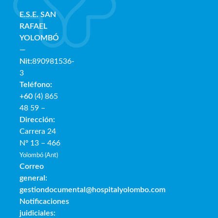
E.S.E. SAN
RAFAE
L
YOLOMBÓ
—
Nit:
890981536-
3
Teléfono:
+60
(4) 865
48 59 –
Dirección:
Carrera 24
Nº 13 – 466
Yolombó (Ant)
Correo
general:
gestiondocumental@hospitalyolombo.com
Notificaciones
juidiciales: