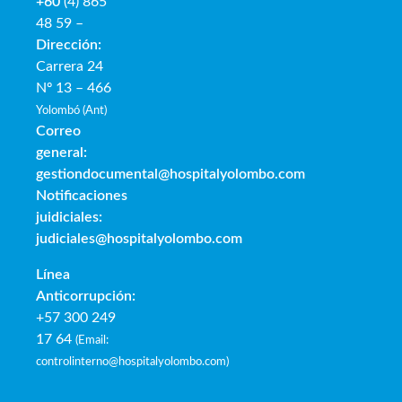
+60
(4) 865
48 59 –
Dirección:
Carrera 24
Nº 13 – 466
Yolombó (Ant)
Correo
general:
gestiondocumental@hospitalyolombo.com
Notificaciones
juidiciales:
judiciales@hospitalyolombo.com
Línea
Anticorrupción:
+57 300 249
17 64
(
Email:
controlinterno@hospitalyolombo.com
)