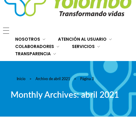
E.S.E. Hospital San Rafael Yolombó (Ant)
Brindamos servicios de salud de primer y segundo nivel de atención regional en el Nordeste Antioqueño, con responsabilidad social, sostenibilidad económica y criterios de calidad.
NOSOTROS
ATENCIÓN AL USUARIO
COLABORADORES
SERVICIOS
TRANSPARENCIA
Inicio
>
Archivo de abril 2021
>
Página 3
Monthly Archives: abril 2021