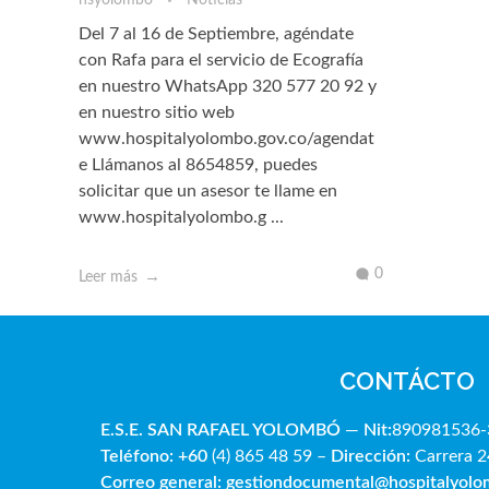
hsyolombo
Noticias
Del 7 al 16 de Septiembre, agéndate
con Rafa para el servicio de Ecografía
en nuestro WhatsApp 320 577 20 92 y
en nuestro sitio web
www.hospitalyolombo.gov.co/agendat
e Llámanos al 8654859, puedes
solicitar que un asesor te llame en
www.hospitalyolombo.g ...
0
Leer más
CONTÁCTO
E.S.E. SAN RAFAE
L YOLOMBÓ
—
Nit:
890981536-
Teléfono: +60
(4) 865 48 59 –
Dirección:
Carrera 2
Correo general:
gestiondocumental@hospitalyol