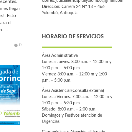
Correo:
judicialeshospitalyolombo@gmail.com
escentes.
Dirección:
Carrera 24 Nº 13 – 466
 es llegar
Yolombó, Antioquia
s!! Esto
ara el
. ...
HORARIO DE SERVICIOS
0
Área Administrativa
Lunes a Jueves: 8:00 a.m. – 12:00 m y
1:00 p.m. – 6:00 p.m.
Viernes: 8:00 a.m. – 12:00 m y 1:00
p.m. – 5:00 p.m.
Área Asistencial (Consulta externa)
Lunes a Viernes: 7:30 a.m. – 12:00 m y
1:00 p.m. – 5:30 p.m.
Sábado: 8:00 a.m. – 2:00 p.m.
Domingos y Festivos atención de
Urgencias
Citas médicas y Atención al Usuario