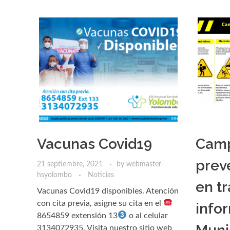
Vacunas Covid19
Cam
prev
21 septiembre, 2021
by
webmaster-
hsyolombo
Noticias
en t
Vacunas Covid19 disponibles. Atención
con cita previa, asigne su cita en el
infor
8654859 extensión 13
o al celular
3134072935. Visita nuestro sitio web