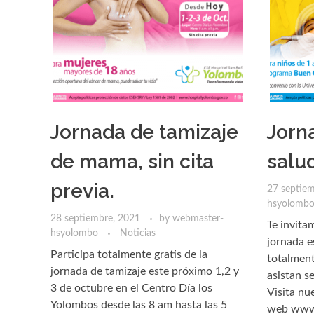
Jornada de tamizaje
Jorn
de mama, sin cita
salud
previa.
27 septie
hsyolomb
28 septiembre, 2021
by
webmaster-
Te invita
hsyolombo
Noticias
jornada e
Participa totalmente gratis de la
totalment
jornada de tamizaje este próximo 1,2 y
asistan se
3 de octubre en el Centro Día los
Visita nue
Yolombos desde las 8 am hasta las 5
web www.