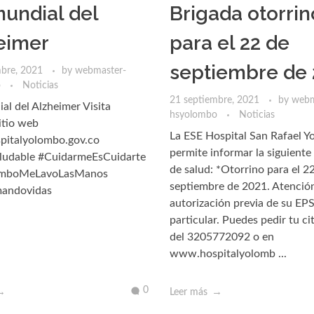
mundial del
Brigada otorrin
eimer
para el 22 de
septiembre de 
mbre, 2021
by
webmaster-
o
Noticias
21 septiembre, 2021
by
webm
al del Alzheimer Visita
hsyolombo
Noticias
itio web
La ESE Hospital San Rafael 
italyolombo.gov.co
permite informar la siguiente
udable #CuidarmeEsCuidarte
de salud: *Otorrino para el 2
omboMeLavoLasManos
septiembre de 2021. Atenció
mandovidas
autorización previa de su EPS
particular. Puedes pedir tu ci
del 3205772092 o en
www.hospitalyolomb ...
0
Leer más