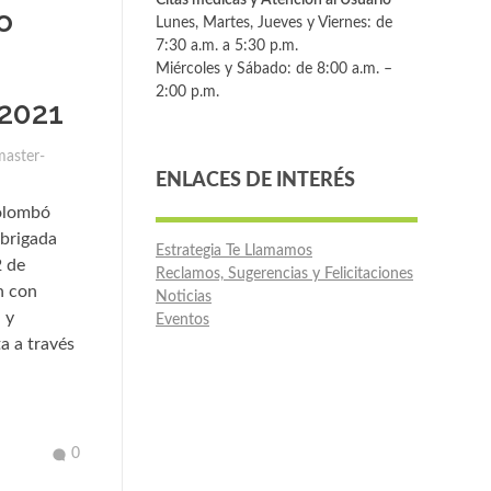
o
Lunes, Martes, Jueves y Viernes: de
7:30 a.m. a 5:30 p.m.
Miércoles y Sábado: de 8:00 a.m. –
2:00 p.m.
2021
aster-
ENLACES DE INTERÉS
Yolombó
 brigada
Estrategia Te Llamamos
2 de
Reclamos, Sugerencias y Felicitaciones
n con
Noticias
 y
Eventos
ta a través
0