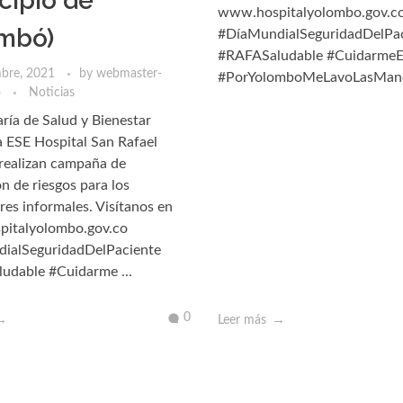
cipio de
www.hospitalyolombo.gov.c
mbó)
#DíaMundialSeguridadDelPa
#RAFASaludable #CuidarmeE
mbre, 2021
by
webmaster-
#PorYolomboMeLavoLasMan
o
Noticias
aría de Salud y Bienestar
la ESE Hospital San Rafael
realizan campaña de
n de riesgos para los
res informales. Visítanos en
italyolombo.gov.co
ialSeguridadDelPaciente
udable #Cuidarme ...
0
Leer más