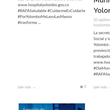
Muni
www.hospitalyolombo.gov.co
Yolo
#RAFASaludable #CuidarmeEsCuidarte
#PorYolomboMeLavoLasManos
20 septie
#trasforma ...
hsyolomb
La secret
Social y 
Yolombó 
prevenció
trabajado
www.hosp
#DíaMund
#RAFASal
0
Leer más
Leer más