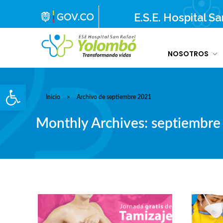
E.S.E. Hospital S
NOSOTROS
E.S.E. Hospital San Rafael Yolombó (Ant)
Brindamos servicios de salud de primer y segundo nivel de atención regional en el Nordeste Antioqueño, con responsabilidad social, sostenibilidad económica y criterios de calidad.
Abrir barra de herramientas
Inicio
>
Archivo de septiembre 2021
Monthly Archives: septiembre