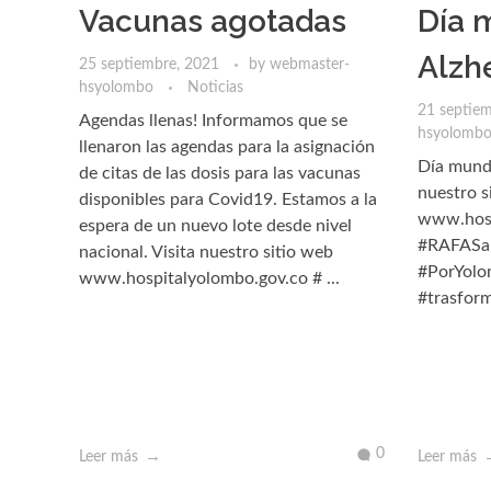
Vacunas agotadas
Día 
Alzh
25 septiembre, 2021
by
webmaster-
hsyolombo
Noticias
21 septie
Agendas llenas! Informamos que se
hsyolomb
llenaron las agendas para la asignación
Día mundi
de citas de las dosis para las vacunas
nuestro s
disponibles para Covid19. Estamos a la
www.hosp
espera de un nuevo lote desde nivel
#RAFASal
nacional. Visita nuestro sitio web
#PorYol
www.hospitalyolombo.gov.co # ...
#trasfor
0
Leer más
Leer más