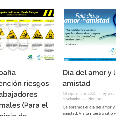
paña
Dia del amor y 
ención riesgos
amistad
rabajadores
18 septiembre, 2021
by
webm
hsyolombo
Noticias
males (Para el
Celebramos el día del amor y 
amistad. Visita nuestro sitio