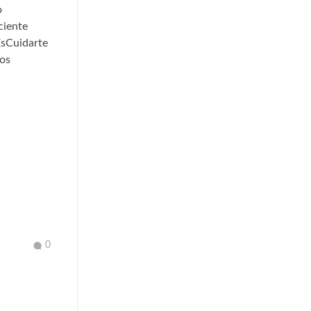
o
ciente
sCuidarte
os
0