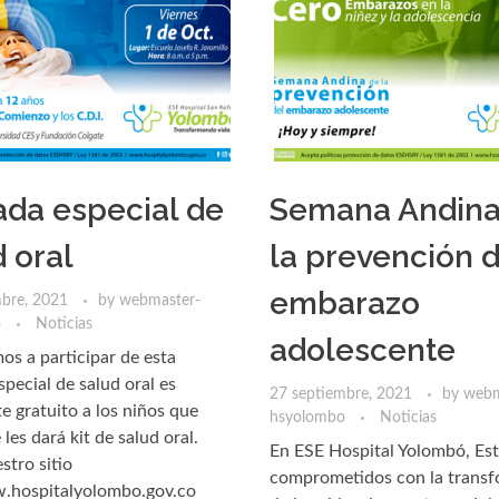
ada especial de
Semana Andina
 oral
la prevención d
embarazo
mbre, 2021
by
webmaster-
o
Noticias
adolescente
mos a participar de esta
special de salud oral es
27 septiembre, 2021
by
webm
e gratuito a los niños que
hsyolombo
Noticias
 les dará kit de salud oral.
En ESE Hospital Yolombó, Es
stro sitio
comprometidos con la trans
hospitalyolombo.gov.co