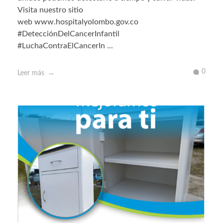
Visita nuestro sitio
web www.hospitalyolombo.gov.co
#DetecciónDelCancerInfantil
#LuchaContraElCancerIn ...
0
Leer más