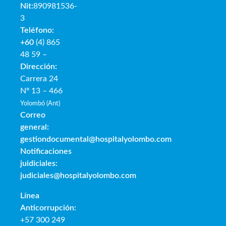
Nit:
890981536-
3
Teléfono:
+60
(4) 865
48 59 –
Dirección:
Carrera 24
Nº 13 – 466
Yolombó (Ant)
Correo
general:
gestiondocumental@hospitalyolombo.com
Notificaciones
juidiciales:
judiciales@hospitalyolombo.com
Línea
Anticorrupción:
+57 300 249