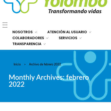
E.S.E. Hospital San Rafael Yolombó (Ant)
Brindamos servicios de salud de primer y segundo nivel de atención regional en el Nordeste Antioqueño, con responsabilidad social, sostenibilidad económica y criterios de calidad.
NOSOTROS
ATENCIÓN AL USUARIO
COLABORADORES
SERVICIOS
TRANSPARENCIA
Inicio
>
Archivo de febrero 2022
Monthly Archives: febrero
2022