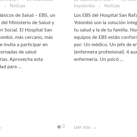
o
Noticias
hsyolombo
Noticias
ásicos de Salud – EBS, un
Los EBS del Hospital San Raf
del Ministerio de Salud y
Yolombó son la solución integ
n Social. El Hospital San
tu salud y la de tu familia. N
olombó, más cercano, más
equipos de EBS están confo
 invita a participar en
por: Un médico. Un jefe de e
jornadas de salud
(enfermera profesional). 4 aux
ias. Aprovecha esta
enfermería. Un psicó ...
ad para ...
0
Leer más