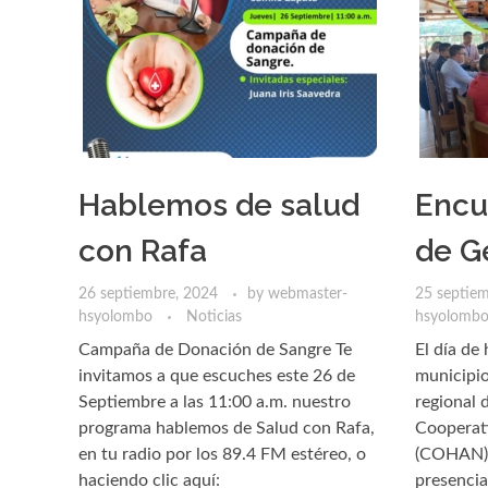
Hablemos de salud
Encu
con Rafa
de G
26 septiembre, 2024
by
webmaster-
25 septie
hsyolombo
Noticias
hsyolomb
Campaña de Donación de Sangre Te
El día de
invitamos a que escuches este 26 de
municipio
Septiembre a las 11:00 a.m. nuestro
regional 
programa hablemos de Salud con Rafa,
Cooperati
en tu radio por los 89.4 FM estéreo, o
(COHAN) 
haciendo clic aquí:
presencia