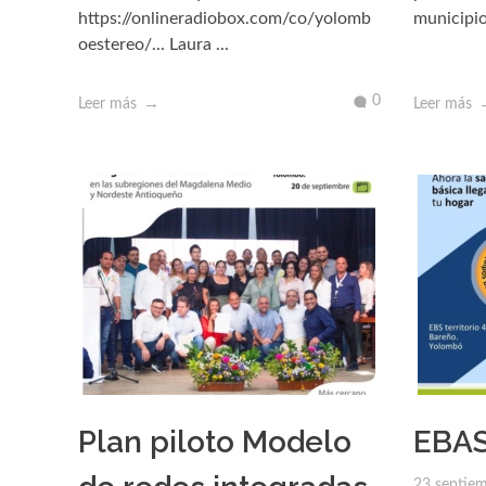
https://onlineradiobox.com/co/yolomb
municipio
oestereo/... Laura ...
0
Leer más
Leer más
Plan piloto Modelo
EBAS
23 septie