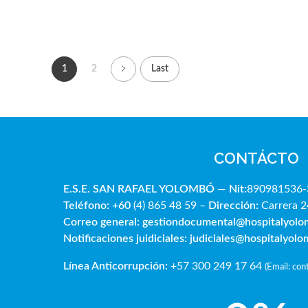
1
2
Last
CONTÁCTO
E.S.E. SAN RAFAE
L YOLOMBÓ
—
Nit:
890981536-
Teléfono: +60
(4) 865 48 59 –
Dirección:
Carrera 2
Correo general:
gestiondocumental@hospitalyol
Notificaciones juidiciales:
judiciales@hospitalyol
Línea Anticorrupción:
+57 300 249 17 64
(
Email: co