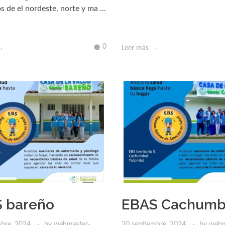
s de el nordeste, norte y ma ...
0
Leer más
 bareño
EBAS Cachumb
mbre, 2024
by
webmaster-
20 septiembre, 2024
by
webm