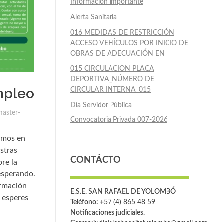
Información importante
Alerta Sanitaria
016 MEDIDAS DE RESTRICCIÓN
ACCESO VEHÍCULOS POR INICIO DE
OBRAS DE ADECUACIÓN EN
015 CIRCULACION PLACA
DEPORTIVA_NÚMERO DE
mpleo
CIRCULAR INTERNA_015
Día Servidor Pública
aster-
Convocatoria Privada 007-2026
amos en
stras
CONTÁCTO
re la
esperando.
ormación
E.S.E. SAN RAFAEL DE YOLOMBÓ
o esperes
Teléfono: +
57 (4) 865 48 59
Notificaciones judiciales.