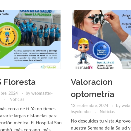
 Floresta
Valoracion
optometría
mbre, 2024
by
webmaster-
o
Noticias
13 septiembre, 2024
by
webm
más cerca de ti. Ya no tienes
hsyolombo
Noticias
azarte largas distancias para
No descuides tu vista Aprov
tención médica. El Hospital San
nuestra Semana de la Salud y 
olombó, más cercano, más