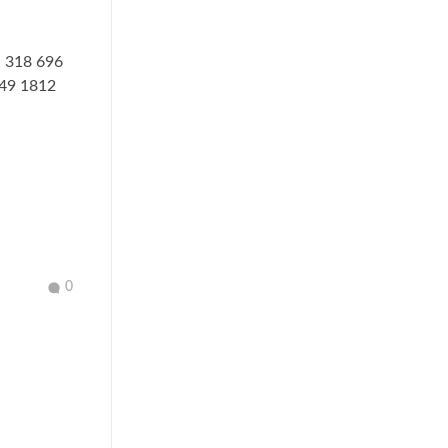
ya 318 696
249 1812
0