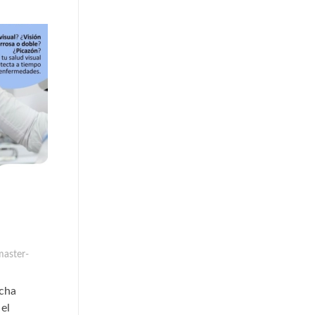
aster-
echa
el