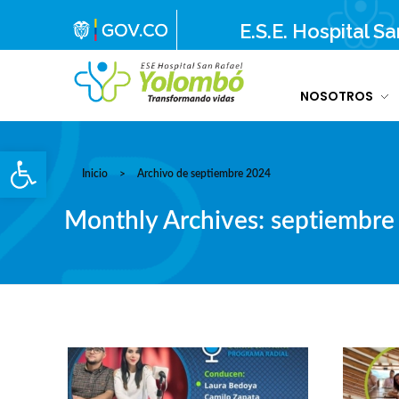
E.S.E. Hospital S
NOSOTROS
E.S.E. Hospital San Rafael Yolombó (Ant)
Brindamos servicios de salud de primer y segundo nivel de atención regional en el Nordeste Antioqueño, con responsabilidad social, sostenibilidad económica y criterios de calidad.
Abrir barra de herramientas
Inicio
>
Archivo de septiembre 2024
Monthly Archives: septiembre