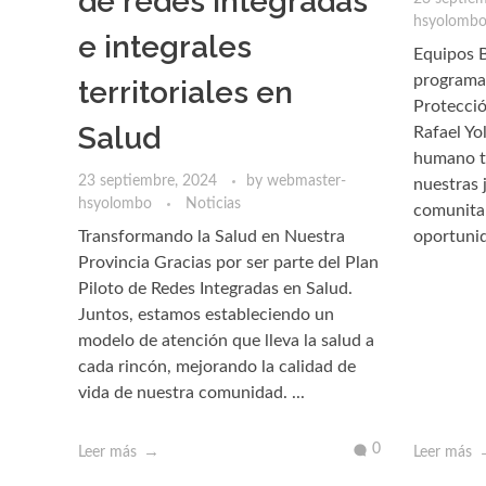
de redes integradas
hsyolomb
e integrales
Equipos B
programa 
territoriales en
Protecció
Salud
Rafael Y
humano te
23 septiembre, 2024
by
webmaster-
nuestras 
hsyolombo
Noticias
comunitar
Transformando la Salud en Nuestra
oportunid
Provincia Gracias por ser parte del Plan
Piloto de Redes Integradas en Salud.
Juntos, estamos estableciendo un
modelo de atención que lleva la salud a
cada rincón, mejorando la calidad de
vida de nuestra comunidad. ...
0
Leer más
Leer más