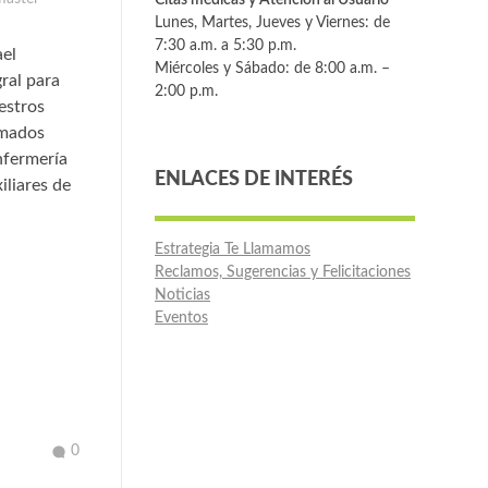
Lunes, Martes, Jueves y Viernes: de
7:30 a.m. a 5:30 p.m.
ael
Miércoles y Sábado: de 8:00 a.m. –
ral para
2:00 p.m.
uestros
rmados
nfermería
ENLACES DE INTERÉS
iliares de
Estrategia Te Llamamos
Reclamos, Sugerencias y Felicitaciones
Noticias
Eventos
0