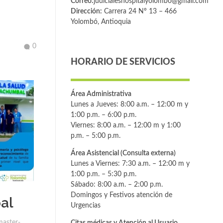
Correo:
judicialeshospitalyolombo@gmail.com
Dirección:
Carrera 24 Nº 13 – 466
Yolombó, Antioquia
0
HORARIO DE SERVICIOS
Área Administrativa
Lunes a Jueves: 8:00 a.m. – 12:00 m y
1:00 p.m. – 6:00 p.m.
Viernes: 8:00 a.m. – 12:00 m y 1:00
p.m. – 5:00 p.m.
Área Asistencial (Consulta externa)
Lunes a Viernes: 7:30 a.m. – 12:00 m y
1:00 p.m. – 5:30 p.m.
Sábado: 8:00 a.m. – 2:00 p.m.
Domingos y Festivos atención de
al
Urgencias
aster-
Citas médicas y Atención al Usuario