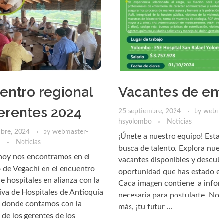
entro regional
Vacantes de e
erentes 2024
25 septiembre, 2024
by
webm
hsyolombo
Noticias
mbre, 2024
by
webmaster-
¡Únete a nuestro equipo! Est
o
Noticias
busca de talento. Explora nue
 hoy nos encontramos en el
vacantes disponibles y descub
 de Vegachí en el encuentro
oportunidad que has estado 
de hospitales en alianza con la
Cada imagen contiene la inf
va de Hospitales de Antioquía
necesaria para postularte. N
donde contamos con la
más, ¡tu futur ...
 de los gerentes de los