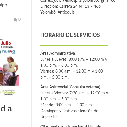
Correo:
judicialeshospitalyolombo@gmail.com
po ...
Dirección:
Carrera 24 Nº 13 – 466
Yolombó, Antioquia
0
HORARIO DE SERVICIOS
Área Administrativa
Lunes a Jueves: 8:00 a.m. – 12:00 m y
1:00 p.m. – 6:00 p.m.
Viernes: 8:00 a.m. – 12:00 m y 1:00
p.m. – 5:00 p.m.
Área Asistencial (Consulta externa)
Lunes a Viernes: 7:30 a.m. – 12:00 m y
1:00 p.m. – 5:30 p.m.
Sábado: 8:00 a.m. – 2:00 p.m.
ud a
Domingos y Festivos atención de
Urgencias
Citas médicas y Atención al Usuario