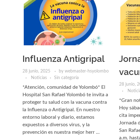
Influenza Antigripal
Jorn
vacu
28 junio, 2025
by
webmaster-hsyolombo
Noticias
Sin categoría
28 junio, 
*Atención, comunidad de Yolombó* El
Notici
Hospital San Rafael Yolombó te invita a
*Gran not
proteger tu salud con la vacuna contra
Hoy sába
la Influenza o Antigripal. En nuestro
cita imper
entorno laboral y diario, estamos
Jornada d
expuestos a diversos virus, y la
San Rafae
prevención es nuestra mejor herr ...
a.m. hast