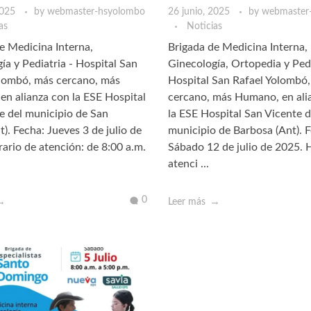
2025
by
webmaster-hsyolombo
26 junio, 2025
by
webmaster
as
Noticias
e Medicina Interna,
Brigada de Medicina Interna,
ía y Pediatria - Hospital San
Ginecología, Ortopedia y Pedi
olombó, más cercano, más
Hospital San Rafael Yolombó
n alianza con la ESE Hospital
cercano, más Humano, en ali
 del municipio de San
la ESE Hospital San Vicente d
). Fecha: Jueves 3 de julio de
municipio de Barbosa (Ant). 
ario de atención: de 8:00 a.m.
Sábado 12 de julio de 2025. 
atenci ...
0
Leer más