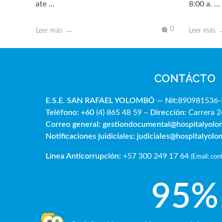
ate ...
8:00 a. ...
0
Leer más
Leer más
CONTÁCTO
E.S.E. SAN RAFAE
L YOLOMBÓ
—
Nit:
890981536-
Teléfono: +60
(4) 865 48 59 –
Dirección:
Carrera 2
Correo general:
gestiondocumental@hospitalyol
Notificaciones juidiciales:
judiciales@hospitalyol
Línea Anticorrupción:
+57 300 249 17 64
(
Email: co
95
%