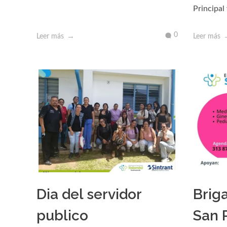
Principal
0
Leer más
Leer más
Dia del servidor
Brig
publico
San 