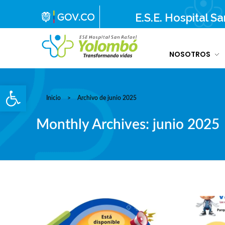
E.S.E. Hospital S
NOSOTROS
E.S.E. Hospital San Rafael Yolombó (Ant)
Brindamos servicios de salud de primer y segundo nivel de atención regional en el Nordeste Antioqueño, con responsabilidad social, sostenibilidad económica y criterios de calidad.
Abrir barra de herramientas
Inicio
>
Archivo de junio 2025
Monthly Archives: junio 2025