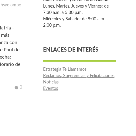
-hsyolombo
Lunes, Martes, Jueves y Viernes: de
7:30 a.m. a 5:30 p.m.
Miércoles y Sábado: de 8:00 a.m. –
2:00 p.m.
atría -
, más
anza con
ENLACES DE INTERÉS
e Paul del
Fecha:
Horario de
Estrategia Te Llamamos
Reclamos, Sugerencias y Felicitaciones
Noticias
0
Eventos