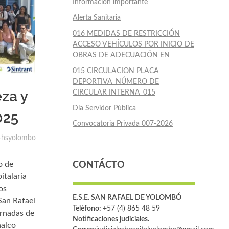
Información importante
Alerta Sanitaria
016 MEDIDAS DE RESTRICCIÓN
ACCESO VEHÍCULOS POR INICIO DE
OBRAS DE ADECUACIÓN EN
015 CIRCULACION PLACA
DEPORTIVA_NÚMERO DE
za y
CIRCULAR INTERNA_015
Día Servidor Pública
025
Convocatoria Privada 007-2026
-hsyolombo
o de
CONTÁCTO
italaria
os
E.S.E. SAN RAFAEL DE YOLOMBÓ
San Rafael
Teléfono: +
57 (4) 865 48 59
ornadas de
Notificaciones judiciales.
nalco