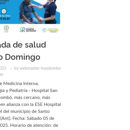
ada de salud
o Domingo
2025
by
webmaster-hsyolombo
as
e Medicina Interna,
ía y Pediatría - Hospital San
olombó, más cercano, más
n alianza con la ESE Hospital
l del municipio de Santo
(Ant). Fecha: Sábado 05 de
2025. Horario de atención: de