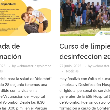
ada de
Curso de limpie
nación
desinfeccion 2
2025
by
webmaster-hsyolombo
27 junio, 2025
by
webmaster
as
Noticias
icia para la salud de Yolombó*
Hoy finalizó con éxito el curs
do 28 de junio tenemos una
Limpieza y Desinfección Hosp
dible con la vida en la
dirigido al personal de servici
e Vacunación del Hospital
generales de la ESE Hospital 
l Yolombó. Desde las 8:30
de Yolombó. Fueron cuatro j
a las 3:00 p.m., en el Parque
formación a cargo de Comfe