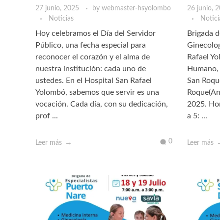
27 junio, 2025
by
webmaster-hsyolombo
26 junio, 
Noticias
Notici
Hoy celebramos el Día del Servidor
Brigada d
Público, una fecha especial para
Ginecolog
reconocer el corazón y el alma de
Rafael Y
nuestra institución: cada uno de
Humano, e
ustedes. En el Hospital San Rafael
San Roque
Yolombó, sabemos que servir es una
Roque(Ant
vocación. Cada día, con su dedicación,
2025. Hor
prof ...
a 5: ...
0
Leer más
Leer más