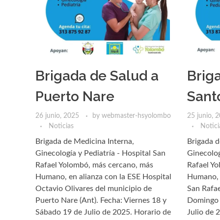
Brigada de Salud a
Brig
Puerto Nare
Sant
26 junio, 2025
by
webmaster-hsyolombo
25 junio, 
Noticias
Notici
Brigada de Medicina Interna,
Brigada d
Ginecología y Pediatría - Hospital San
Ginecolog
Rafael Yolombó, más cercano, más
Rafael Y
Humano, en alianza con la ESE Hospital
Humano, e
Octavio Olivares del municipio de
San Rafae
Puerto Nare (Ant). Fecha: Viernes 18 y
Domingo 
Sábado 19 de Julio de 2025. Horario de
Julio de 