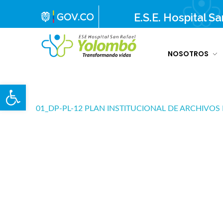
E.S.E. Hospital S
NOSOTROS
E.S.E. Hospital San Rafael Yolombó (Ant)
Brindamos servicios de salud de primer y segundo nivel de atención regional en el Nordeste Antioqueño, con responsabilidad social, sostenibilidad económica y criterios de calidad.
Abrir barra de herramientas
01_DP-PL-12 PLAN INSTITUCIONAL DE ARCHIVOS 