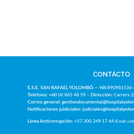
CONTÁCTO
E.S.E. SAN RAFAE
L YOLOMBÓ
—
Nit:
890981536-
Teléfono: +60
(4) 865 48 59 –
Dirección:
Carrera 2
Correo general:
gestiondocumental@hospitalyol
Notificaciones juidiciales:
judiciales@hospitalyol
Línea Anticorrupción:
+57 300 249 17 64
(
Email: co