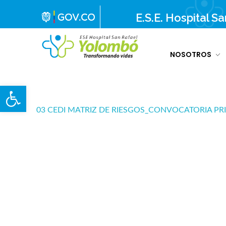
E.S.E. Hospital S
NOSOTROS
E.S.E. Hospital San Rafael Yolombó (Ant)
Brindamos servicios de salud de primer y segundo nivel de atención regional en el Nordeste Antioqueño, con responsabilidad social, sostenibilidad económica y criterios de calidad.
Abrir barra de herramientas
03 CEDI MATRIZ DE RIESGOS_CONVOCATORIA PRI