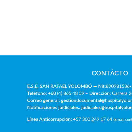
CONTÁCTO
E.S.E. SAN RAFAE
L YOLOMBÓ
—
Nit:
890981536-
Teléfono: +60
(4) 865 48 59 –
Dirección:
Carrera 2
Correo general:
gestiondocumental@hospitalyol
Notificaciones juidiciales:
judiciales@hospitalyol
Línea Anticorrupción:
+57 300 249 17 64
(
Email: co