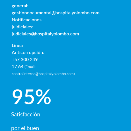
general:
gestiondocumental@hospitalyolombo.com
Notificaciones
juidiciales:
judiciales@hospitalyolombo.com
Línea
Anticorrupción:
+57 300 249
17 64
(
Email:
controlinterno@hospitalyolombo.com
)
95
%
Satisfacción
por el buen