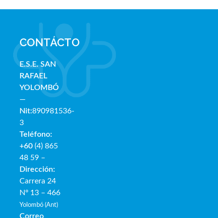
CONTÁCTO
E.S.E. SAN
RAFAE
L
YOLOMBÓ
—
Nit:
890981536-
3
Teléfono:
+60
(4) 865
48 59 –
Dirección:
Carrera 24
Nº 13 – 466
Yolombó (Ant)
Correo