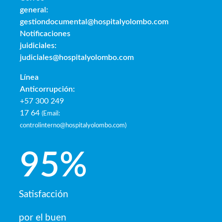
general:
gestiondocumental@hospitalyolombo.com
Notificaciones
juidiciales:
judiciales@hospitalyolombo.com
Línea
Anticorrupción:
+57 300 249
17 64
(
Email:
controlinterno@hospitalyolombo.com
)
95
%
Satisfacción
por el buen