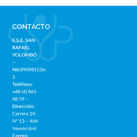
CONTÁCTO
E.S.E. SAN
RAFAE
L
YOLOMBÓ
—
Nit:
890981536-
3
Teléfono:
+60
(4) 865
48 59 –
Dirección:
Carrera 24
Nº 13 – 466
Yolombó (Ant)
Correo