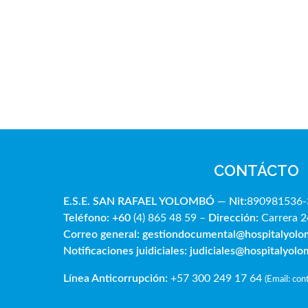
CONTÁCTO
E.S.E. SAN RAFAE
L YOLOMBÓ
—
Nit:
890981536-
Teléfono: +60
(4) 865 48 59 –
Dirección:
Carrera 2
Correo general:
gestiondocumental@hospitalyol
Notificaciones juidiciales:
judiciales@hospitalyol
Línea Anticorrupción:
+57 300 249 17 64
(
Email: co