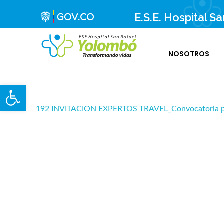
E.S.E. Hospital S
NOSOTROS
E.S.E. Hospital San Rafael Yolombó (Ant)
Brindamos servicios de salud de primer y segundo nivel de atención regional en el Nordeste Antioqueño, con responsabilidad social, sostenibilidad económica y criterios de calidad.
Abrir barra de herramientas
192 INVITACION EXPERTOS TRAVEL_Convocatoria p