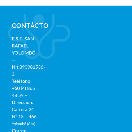
CONTÁCTO
E.S.E. SAN
RAFAE
L
YOLOMBÓ
—
Nit:
890981536-
3
Teléfono:
+60
(4) 865
48 59 –
Dirección:
Carrera 24
Nº 13 – 466
Yolombó (Ant)
Correo