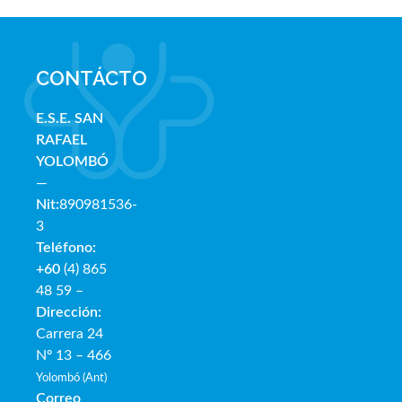
CONTÁCTO
E.S.E. SAN
RAFAE
L
YOLOMBÓ
—
Nit:
890981536-
3
Teléfono:
+60
(4) 865
48 59 –
Dirección:
Carrera 24
Nº 13 – 466
Yolombó (Ant)
Correo