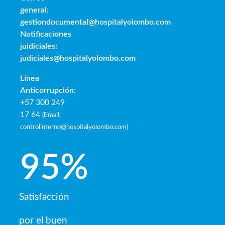
general:
gestiondocumental@hospitalyolombo.com
Notificaciones
juidiciales:
judiciales@hospitalyolombo.com
Línea
Anticorrupción:
+57 300 249
17 64
(
Email:
controlinterno@hospitalyolombo.com
)
95
%
Satisfacción
por el buen