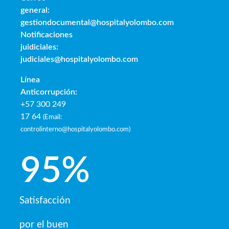
general:
gestiondocumental@hospitalyolombo.com
Notificaciones
juidiciales:
judiciales@hospitalyolombo.com
Línea
Anticorrupción:
+57 300 249
17 64
(
Email:
controlinterno@hospitalyolombo.com
)
95
%
Satisfacción
por el buen