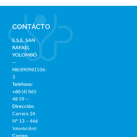
CONTÁCTO
E.S.E. SAN
RAFAE
L
YOLOMBÓ
—
Nit:
890981536-
3
Teléfono:
+60
(4) 865
48 59 –
Dirección:
Carrera 24
Nº 13 – 466
Yolombó (Ant)
Correo