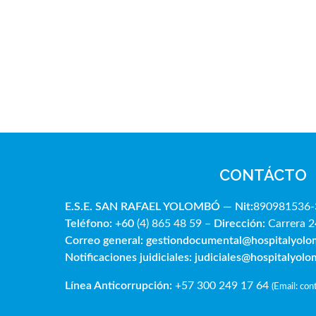
CONTÁCTO
E.S.E. SAN RAFAE
L YOLOMBÓ
—
Nit:
890981536-
Teléfono: +60
(4) 865 48 59 –
Dirección:
Carrera 2
Correo general:
gestiondocumental@hospitalyol
Notificaciones juidiciales:
judiciales@hospitalyol
Línea Anticorrupción:
+57 300 249 17 64
(
Email: co