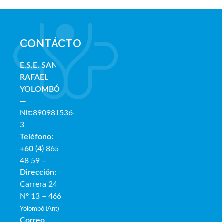
CONTÁCTO
E.S.E. SAN
RAFAE
L
YOLOMBÓ
—
Nit:
890981536-
3
Teléfono:
+60
(4) 865
48 59 –
Dirección:
Carrera 24
Nº 13 – 466
Yolombó (Ant)
Correo