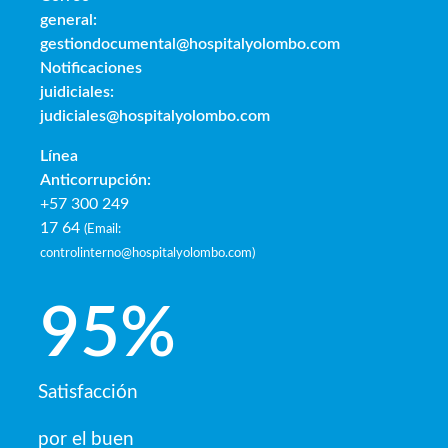
general:
gestiondocumental@hospitalyolombo.com
Notificaciones
juidiciales:
judiciales@hospitalyolombo.com
Línea
Anticorrupción:
+57 300 249
17 64
(
Email:
controlinterno@hospitalyolombo.com
)
95
%
Satisfacción
por el buen