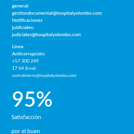
general:
gestiondocumental@hospitalyolombo.com
Notificaciones
juidiciales:
judiciales@hospitalyolombo.com
Línea
Anticorrupción:
+57 300 249
17 64
(
Email:
controlinterno@hospitalyolombo.com
)
95
%
Satisfacción
por el buen