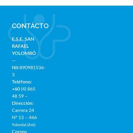
CONTÁCTO
E.S.E. SAN
RAFAE
L
YOLOMBÓ
—
Nit:
890981536-
3
Teléfono:
+60
(4) 865
48 59 –
Dirección:
Carrera 24
Nº 13 – 466
Yolombó (Ant)
Correo