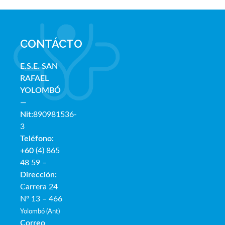
CONTÁCTO
E.S.E. SAN
RAFAE
L
YOLOMBÓ
—
Nit:
890981536-
3
Teléfono:
+60
(4) 865
48 59 –
Dirección:
Carrera 24
Nº 13 – 466
Yolombó (Ant)
Correo