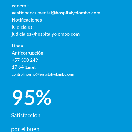
general:
gestiondocumental@hospitalyolombo.com
Notificaciones
juidiciales:
judiciales@hospitalyolombo.com
Línea
Anticorrupción:
+57 300 249
17 64
(
Email:
controlinterno@hospitalyolombo.com
)
95
%
Satisfacción
por el buen