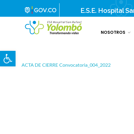
E.S.E. Hospital S
NOSOTROS
E.S.E. Hospital San Rafael Yolombó (Ant)
Brindamos servicios de salud de primer y segundo nivel de atención regional en el Nordeste Antioqueño, con responsabilidad social, sostenibilidad económica y criterios de calidad.
Abrir barra de herramientas
ACTA DE CIERRE Convocatoria_004_2022