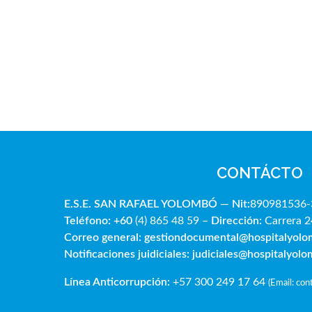
CONTÁCTO
E.S.E. SAN RAFAE
L YOLOMBÓ
—
Nit:
890981536-
Teléfono: +60
(4) 865 48 59 –
Dirección:
Carrera 2
Correo general:
gestiondocumental@hospitalyol
Notificaciones juidiciales:
judiciales@hospitalyol
Línea Anticorrupción:
+57 300 249 17 64
(
Email: co