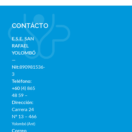
CONTÁCTO
E.S.E. SAN
RAFAE
L
YOLOMBÓ
—
Nit:
890981536-
3
Teléfono:
+60
(4) 865
48 59 –
Dirección:
Carrera 24
Nº 13 – 466
Yolombó (Ant)
Correo