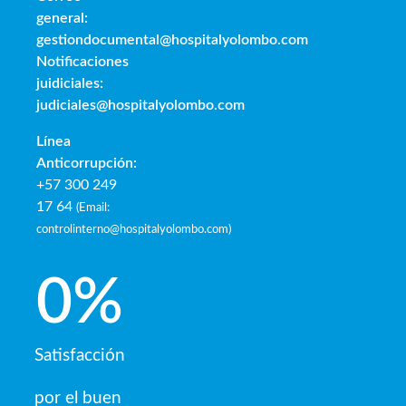
general:
gestiondocumental@hospitalyolombo.com
Notificaciones
juidiciales:
judiciales@hospitalyolombo.com
Línea
Anticorrupción:
+57 300 249
17 64
(
Email:
controlinterno@hospitalyolombo.com
)
0
%
Satisfacción
por el buen