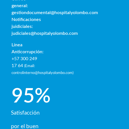
general:
gestiondocumental@hospitalyolombo.com
Notificaciones
juidiciales:
judiciales@hospitalyolombo.com
Línea
Anticorrupción:
+57 300 249
17 64
(
Email:
controlinterno@hospitalyolombo.com
)
95
%
Satisfacción
por el buen