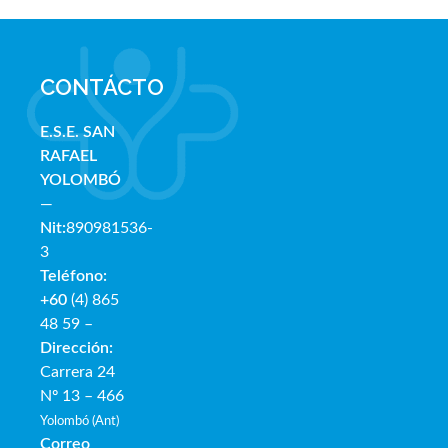
CONTÁCTO
E.S.E. SAN
RAFAE
L
YOLOMBÓ
—
Nit:
890981536-
3
Teléfono:
+60
(4) 865
48 59 –
Dirección:
Carrera 24
Nº 13 – 466
Yolombó (Ant)
Correo