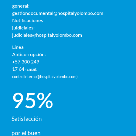
general:
gestiondocumental@hospitalyolombo.com
Notificaciones
juidiciales:
judiciales@hospitalyolombo.com
Línea
Anticorrupción:
+57 300 249
17 64
(
Email:
controlinterno@hospitalyolombo.com
)
95
%
Satisfacción
por el buen