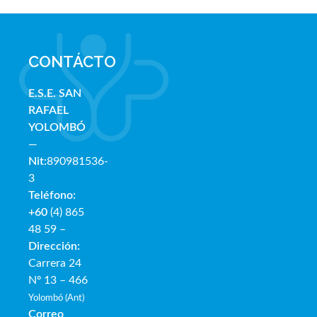
CONTÁCTO
E.S.E. SAN
RAFAE
L
YOLOMBÓ
—
Nit:
890981536-
3
Teléfono:
+60
(4) 865
48 59 –
Dirección:
Carrera 24
Nº 13 – 466
Yolombó (Ant)
Correo