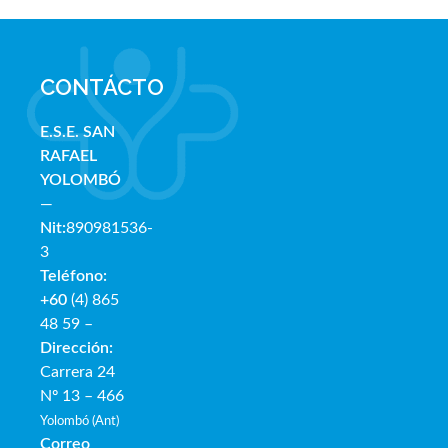
CONTÁCTO
E.S.E. SAN
RAFAE
L
YOLOMBÓ
—
Nit:
890981536-
3
Teléfono:
+60
(4) 865
48 59 –
Dirección:
Carrera 24
Nº 13 – 466
Yolombó (Ant)
Correo