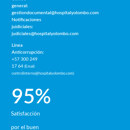
general:
gestiondocumental@hospitalyolombo.com
Notificaciones
juidiciales:
judiciales@hospitalyolombo.com
Línea
Anticorrupción:
+57 300 249
17 64
(
Email:
controlinterno@hospitalyolombo.com
)
95
%
Satisfacción
por el buen