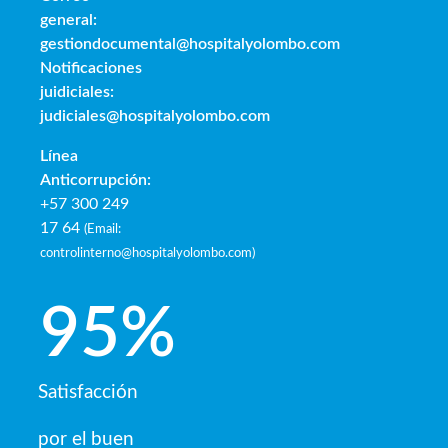
general:
gestiondocumental@hospitalyolombo.com
Notificaciones
juidiciales:
judiciales@hospitalyolombo.com
Línea
Anticorrupción:
+57 300 249
17 64
(
Email:
controlinterno@hospitalyolombo.com
)
95
%
Satisfacción
por el buen