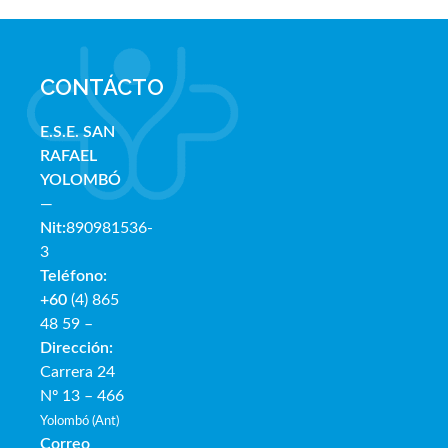
CONTÁCTO
E.S.E. SAN
RAFAE
L
YOLOMBÓ
—
Nit:
890981536-
3
Teléfono:
+60
(4) 865
48 59 –
Dirección:
Carrera 24
Nº 13 – 466
Yolombó (Ant)
Correo