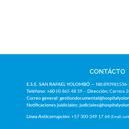
CONTÁCTO
E.S.E. SAN RAFAE
L YOLOMBÓ
—
Nit:
890981536-
Teléfono: +60
(4) 865 48 59 –
Dirección:
Carrera 2
Correo general:
gestiondocumental@hospitalyol
Notificaciones juidiciales:
judiciales@hospitalyol
Línea Anticorrupción:
+57 300 249 17 64
(
Email: co