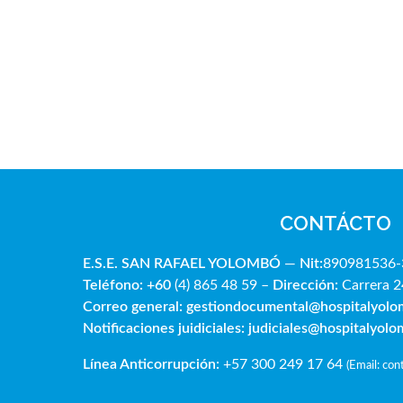
CONTÁCTO
E.S.E. SAN RAFAE
L YOLOMBÓ
—
Nit:
890981536-
Teléfono: +60
(4) 865 48 59 –
Dirección:
Carrera 2
Correo general:
gestiondocumental@hospitalyol
Notificaciones juidiciales:
judiciales@hospitalyol
Línea Anticorrupción:
+57 300 249 17 64
(
Email: co