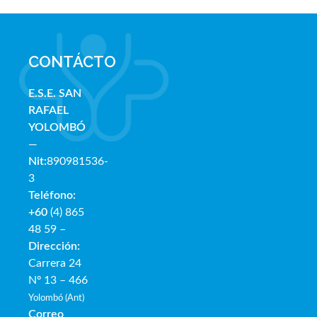
CONTÁCTO
E.S.E. SAN
RAFAE
L
YOLOMBÓ
—
Nit:
890981536-
3
Teléfono:
+60
(4) 865
48 59 –
Dirección:
Carrera 24
Nº 13 – 466
Yolombó (Ant)
Correo