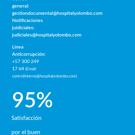
general:
gestiondocumental@hospitalyolombo.com
Notificaciones
juidiciales:
judiciales@hospitalyolombo.com
Línea
Anticorrupción:
+57 300 249
17 64
(
Email:
controlinterno@hospitalyolombo.com
)
95
%
Satisfacción
por el buen