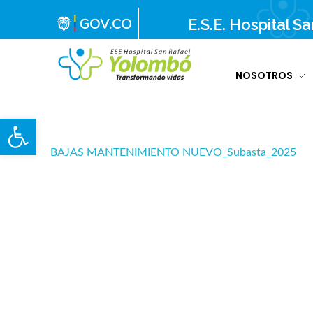
E.S.E. Hospital S
NOSOTROS
E.S.E. Hospital San Rafael Yolombó (Ant)
Brindamos servicios de salud de primer y segundo nivel de atención regional en el Nordeste Antioqueño, con responsabilidad social, sostenibilidad económica y criterios de calidad.
Abrir barra de herramientas
BAJAS MANTENIMIENTO NUEVO_Subasta_2025