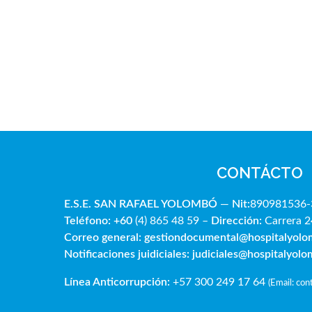
CONTÁCTO
E.S.E. SAN RAFAE
L YOLOMBÓ
—
Nit:
890981536-
Teléfono: +60
(4) 865 48 59 –
Dirección:
Carrera 2
Correo general:
gestiondocumental@hospitalyol
Notificaciones juidiciales:
judiciales@hospitalyol
Línea Anticorrupción:
+57 300 249 17 64
(
Email: co