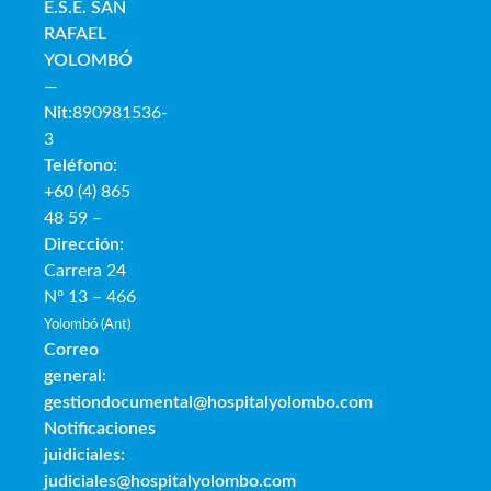
E.S.E. SAN
RAFAE
L
YOLOMBÓ
—
Nit:
890981536-
3
Teléfono:
+60
(4) 865
48 59 –
Dirección:
Carrera 24
Nº 13 – 466
Yolombó (Ant)
Correo
general:
gestiondocumental@hospitalyolombo.com
Notificaciones
juidiciales:
judiciales@hospitalyolombo.com