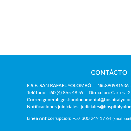
CONTÁCTO
E.S.E. SAN RAFAE
L YOLOMBÓ
—
Nit:
890981536-
Teléfono: +60
(4) 865 48 59 –
Dirección:
Carrera 2
Correo general:
gestiondocumental@hospitalyol
Notificaciones juidiciales:
judiciales@hospitalyol
Línea Anticorrupción:
+57 300 249 17 64
(
Email: co