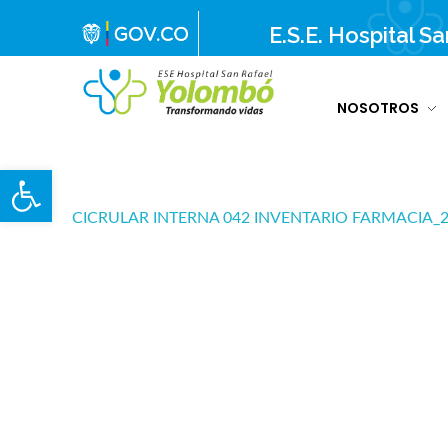
E.S.E. Hospital S
NOSOTROS
E.S.E. Hospital San Rafael Yolombó (Ant)
Brindamos servicios de salud de primer y segundo nivel de atención regional en el Nordeste Antioqueño, con responsabilidad social, sostenibilidad económica y criterios de calidad.
Abrir barra de herramientas
CICRULAR INTERNA 042 INVENTARIO FARMACIA_