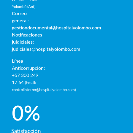
Yolombó (Ant)
Correo
general:
gestiondocumental@hospitalyolombo.com
Notificaciones
juidiciales:
judiciales@hospitalyolombo.com
Línea
Anticorrupción:
+57 300 249
17 64
(
Email:
controlinterno@hospitalyolombo.com
)
0
%
Satisfacción