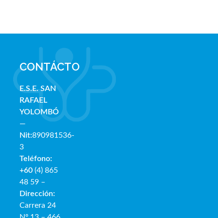
CONTÁCTO
E.S.E. SAN
RAFAE
L
YOLOMBÓ
—
Nit:
890981536-
3
Teléfono:
+60
(4) 865
48 59 –
Dirección:
Carrera 24
Nº 13 – 466