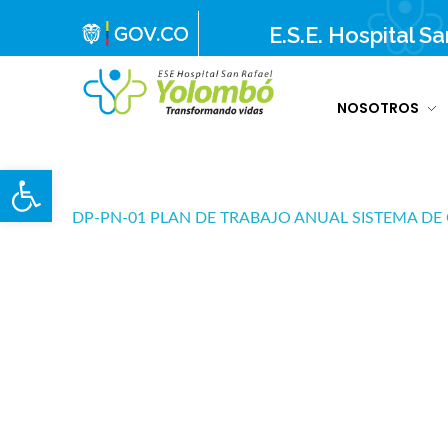
E.S.E. Hospital S
NOSOTROS
E.S.E. Hospital San Rafael Yolombó (Ant)
Brindamos servicios de salud de primer y segundo nivel de atención regional en el Nordeste Antioqueño, con responsabilidad social, sostenibilidad económica y criterios de calidad.
Abrir barra de herramientas
DP-PN-01 PLAN DE TRABAJO ANUAL SISTEMA DE 