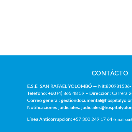
CONTÁCTO
E.S.E. SAN RAFAE
L YOLOMBÓ
—
Nit:
890981536-
Teléfono: +60
(4) 865 48 59 –
Dirección:
Carrera 2
Correo general:
gestiondocumental@hospitalyol
Notificaciones juidiciales:
judiciales@hospitalyol
Línea Anticorrupción:
+57 300 249 17 64
(
Email: co