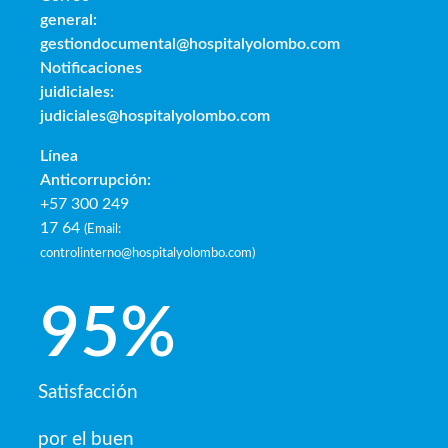
general:
gestiondocumental@hospitalyolombo.com
Notificaciones
juidiciales:
judiciales@hospitalyolombo.com
Línea
Anticorrupción:
+57 300 249
17 64
(
Email:
controlinterno@hospitalyolombo.com
)
95
%
Satisfacción
por el buen