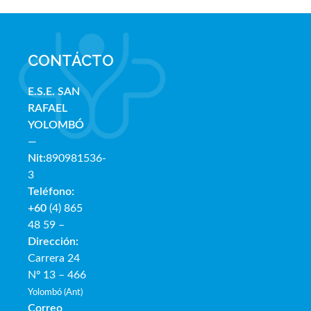
CONTÁCTO
E.S.E. SAN
RAFAE
L
YOLOMBÓ
—
Nit:
890981536-
3
Teléfono:
+60
(4) 865
48 59 –
Dirección:
Carrera 24
Nº 13 – 466
Yolombó (Ant)
Correo