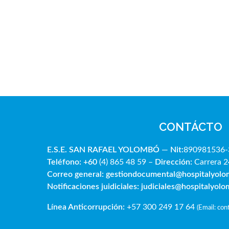
CONTÁCTO
E.S.E. SAN RAFAE
L YOLOMBÓ
—
Nit:
890981536-
Teléfono: +60
(4) 865 48 59 –
Dirección:
Carrera 2
Correo general:
gestiondocumental@hospitalyol
Notificaciones juidiciales:
judiciales@hospitalyol
Línea Anticorrupción:
+57 300 249 17 64
(
Email: co