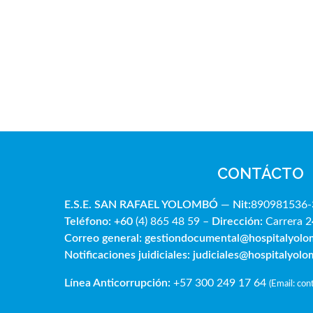
CONTÁCTO
E.S.E. SAN RAFAE
L YOLOMBÓ
—
Nit:
890981536-
Teléfono: +60
(4) 865 48 59 –
Dirección:
Carrera 2
Correo general:
gestiondocumental@hospitalyol
Notificaciones juidiciales:
judiciales@hospitalyol
Línea Anticorrupción:
+57 300 249 17 64
(
Email: co