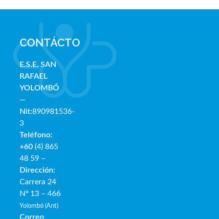
CONTÁCTO
E.S.E. SAN
RAFAE
L
YOLOMBÓ
—
Nit:
890981536-
3
Teléfono:
+60
(4) 865
48 59 –
Dirección:
Carrera 24
Nº 13 – 466
Yolombó (Ant)
Correo