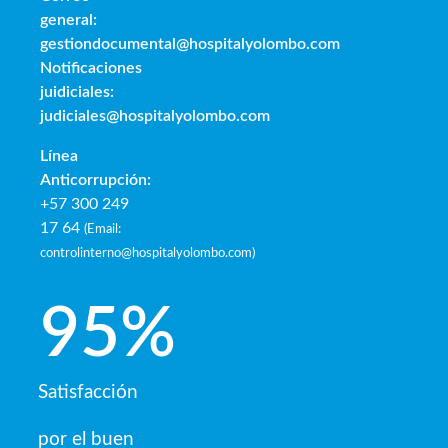
general:
gestiondocumental@hospitalyolombo.com
Notificaciones
juidiciales:
judiciales@hospitalyolombo.com
Línea
Anticorrupción:
+57 300 249
17 64
(
Email:
controlinterno@hospitalyolombo.com
)
95
%
Satisfacción
por el buen