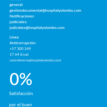
general:
gestiondocumental@hospitalyolombo.com
Notificaciones
juidiciales:
judiciales@hospitalyolombo.com
Línea
Anticorrupción:
+57 300 249
17 64
(
Email:
controlinterno@hospitalyolombo.com
)
0
%
Satisfacción
por el buen