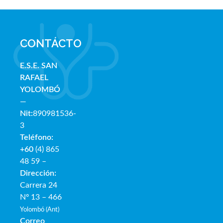
CONTÁCTO
E.S.E. SAN
RAFAE
L
YOLOMBÓ
—
Nit:
890981536-
3
Teléfono:
+60
(4) 865
48 59 –
Dirección:
Carrera 24
Nº 13 – 466
Yolombó (Ant)
Correo