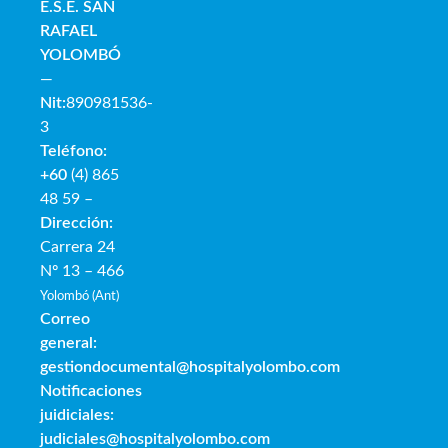
E.S.E. SAN
RAFAE
L
YOLOMBÓ
—
Nit:
890981536-
3
Teléfono:
+60
(4) 865
48 59 –
Dirección:
Carrera 24
Nº 13 – 466
Yolombó (Ant)
Correo
general:
gestiondocumental@hospitalyolombo.com
Notificaciones
juidiciales:
judiciales@hospitalyolombo.com